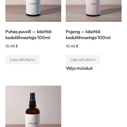
Puhas puuvill — käsitöö
Pojeng — käsitöö
kodulõhnastaja 100ml
kodulõhnastaja 100ml
10,45
€
10,45
€
Lisa ostukorvi
Lisa ostukorvi
Välja müüdud