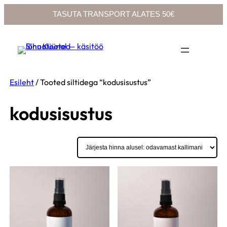
TASUTA TRANSPORT ALATES 50€
Liigu
sisu
juurde
Esileht
/ Tooted siltidega “kodusisustus”
kodusisustus