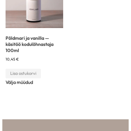
Põldmari ja vanilla —
käsitöö kodulõhnastaja
100ml
10,45
€
Lisa ostukorvi
Välja müüdud