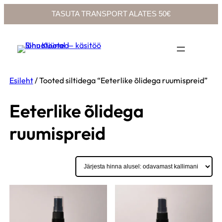
TASUTA TRANSPORT ALATES 50€
Liigu
sisu
juurde
Esileht
/ Tooted siltidega “Eeterlike õlidega ruumispreid”
Eeterlike õlidega
ruumispreid